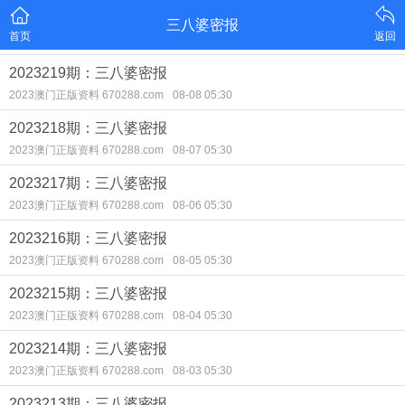
三八婆密报
首页
返回
2023219期：三八婆密报
2023澳门正版资料 670288.com
08-08 05:30
2023218期：三八婆密报
2023澳门正版资料 670288.com
08-07 05:30
2023217期：三八婆密报
2023澳门正版资料 670288.com
08-06 05:30
2023216期：三八婆密报
2023澳门正版资料 670288.com
08-05 05:30
2023215期：三八婆密报
2023澳门正版资料 670288.com
08-04 05:30
2023214期：三八婆密报
2023澳门正版资料 670288.com
08-03 05:30
2023213期：三八婆密报