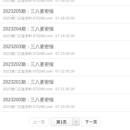
2023澳门正版资料 670288.com
07-26 05:30
2023205期：三八婆密报
2023澳门正版资料 670288.com
07-26 05:30
2023204期：三八婆密报
2023澳门正版资料 670288.com
07-24 05:30
2023203期：三八婆密报
2023澳门正版资料 670288.com
07-23 05:30
2023202期：三八婆密报
2023澳门正版资料 670288.com
07-22 05:30
2023201期：三八婆密报
2023澳门正版资料 670288.com
07-21 05:30
2023200期：三八婆密报
2023澳门正版资料 670288.com
07-20 05:30
上一页
第1页
下一页