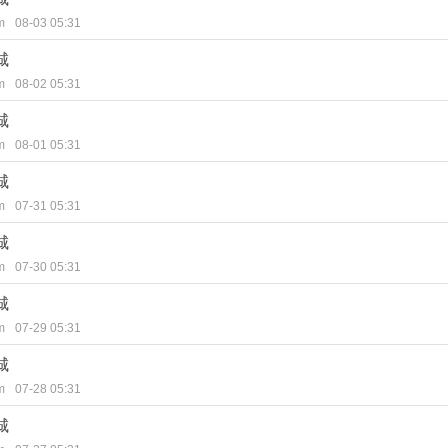
m
08-03 05:31
城
m
08-02 05:31
城
m
08-01 05:31
城
m
07-31 05:31
城
m
07-30 05:31
城
m
07-29 05:31
城
m
07-28 05:31
城