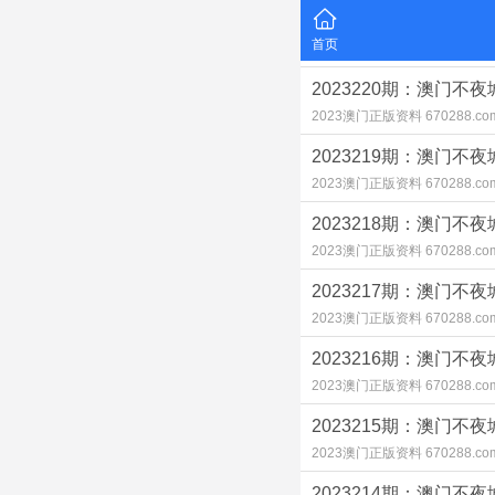
首页
2023220期：澳门不夜
2023澳门正版资料 670288.co
2023219期：澳门不夜
2023澳门正版资料 670288.co
2023218期：澳门不夜
2023澳门正版资料 670288.co
2023217期：澳门不夜
2023澳门正版资料 670288.co
2023216期：澳门不夜
2023澳门正版资料 670288.co
2023215期：澳门不夜
2023澳门正版资料 670288.co
2023214期：澳门不夜