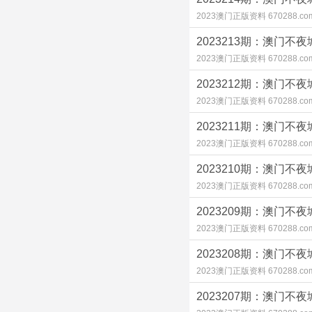
2023澳门正版资料 670288.co
2023213期：澳门不夜
2023澳门正版资料 670288.co
2023212期：澳门不夜
2023澳门正版资料 670288.co
2023211期：澳门不夜
2023澳门正版资料 670288.co
2023210期：澳门不夜
2023澳门正版资料 670288.co
2023209期：澳门不夜
2023澳门正版资料 670288.co
2023208期：澳门不夜
2023澳门正版资料 670288.co
2023207期：澳门不夜