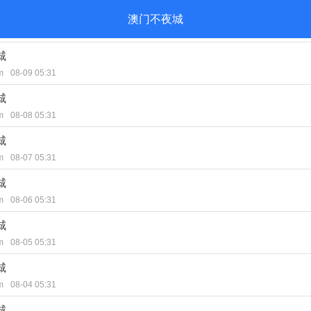
澳门不夜城
城
m
08-09 05:31
城
m
08-08 05:31
城
m
08-07 05:31
城
m
08-06 05:31
城
m
08-05 05:31
城
m
08-04 05:31
城