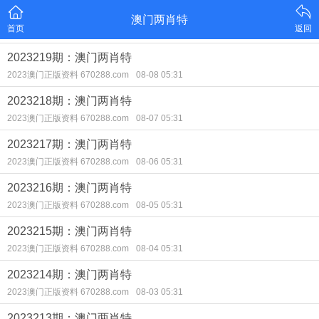
澳门两肖特
首页
返回
2023219期：澳门两肖特
2023澳门正版资料 670288.com
08-08 05:31
2023218期：澳门两肖特
2023澳门正版资料 670288.com
08-07 05:31
2023217期：澳门两肖特
2023澳门正版资料 670288.com
08-06 05:31
2023216期：澳门两肖特
2023澳门正版资料 670288.com
08-05 05:31
2023215期：澳门两肖特
2023澳门正版资料 670288.com
08-04 05:31
2023214期：澳门两肖特
2023澳门正版资料 670288.com
08-03 05:31
2023213期：澳门两肖特