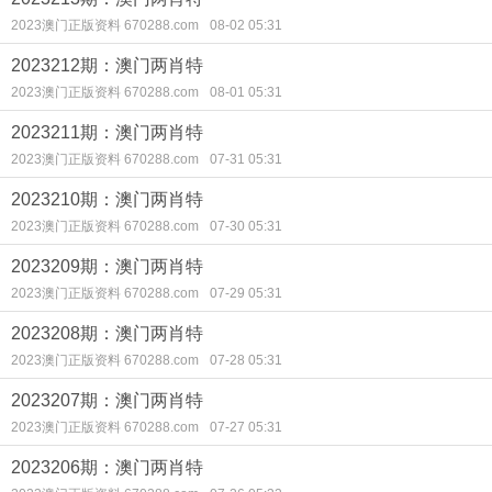
2023澳门正版资料 670288.com
08-02 05:31
2023212期：澳门两肖特
2023澳门正版资料 670288.com
08-01 05:31
2023211期：澳门两肖特
2023澳门正版资料 670288.com
07-31 05:31
2023210期：澳门两肖特
2023澳门正版资料 670288.com
07-30 05:31
2023209期：澳门两肖特
2023澳门正版资料 670288.com
07-29 05:31
2023208期：澳门两肖特
2023澳门正版资料 670288.com
07-28 05:31
2023207期：澳门两肖特
2023澳门正版资料 670288.com
07-27 05:31
2023206期：澳门两肖特