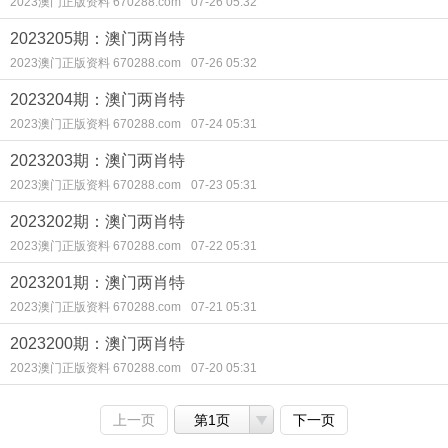
2023澳门正版资料 670288.com
07-26 05:32
2023205期：澳门两肖特
2023澳门正版资料 670288.com
07-26 05:32
2023204期：澳门两肖特
2023澳门正版资料 670288.com
07-24 05:31
2023203期：澳门两肖特
2023澳门正版资料 670288.com
07-23 05:31
2023202期：澳门两肖特
2023澳门正版资料 670288.com
07-22 05:31
2023201期：澳门两肖特
2023澳门正版资料 670288.com
07-21 05:31
2023200期：澳门两肖特
2023澳门正版资料 670288.com
07-20 05:31
上一页
第1页
下一页